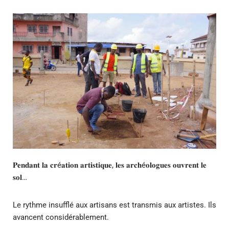
𝐏𝐞𝐧𝐝𝐚𝐧𝐭 𝐥𝐚 𝐜𝐫é𝐚𝐭𝐢𝐨𝐧 𝐚𝐫𝐭𝐢𝐬𝐭𝐢𝐪𝐮𝐞, 𝐥𝐞𝐬 𝐚𝐫𝐜𝐡é𝐨𝐥𝐨𝐠𝐮𝐞𝐬 𝐨𝐮𝐯𝐫𝐞𝐧𝐭 𝐥𝐞
𝐬𝐨𝐥…
Le rythme insufflé aux artisans est transmis aux artistes. Ils
avancent considérablement.