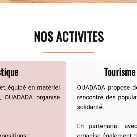
NOS ACTIVITES
tique
Tourisme 
et équipé en matériel
OUADADA propose 
es, OUADADA organise
rencontre des populat
solidarité.
En partenariat ave
positions ;
organise également d