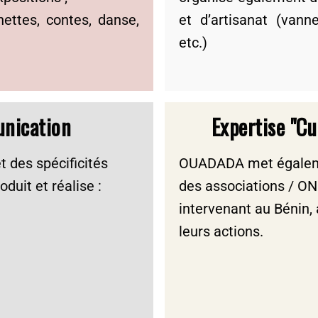
nettes, contes, danse,
et d’artisanat (vanner
etc.)
nication
Expertise "c
t des spécificités
OUADADA met égaleme
duit et réalise :
des associations / O
intervenant au Bénin, a
leurs actions.