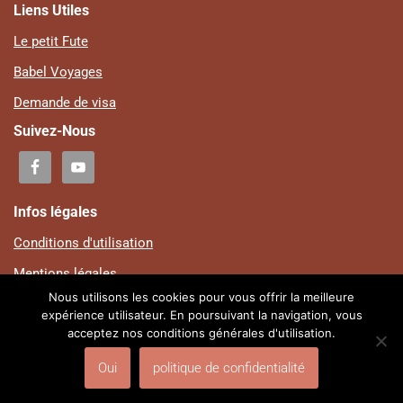
Liens Utiles
Le petit Fute
Babel Voyages
Demande de visa
Suivez-Nous
Infos légales
Conditions d'utilisation
Mentions légales
Nous utilisons les cookies pour vous offrir la meilleure
Plan du site
expérience utilisateur. En poursuivant la navigation, vous
acceptez nos conditions générales d'utilisation.
Politique de confidentialité
© Centre Culturel Ouadada | Design by Auguste SOSSOU | V-
Oui
politique de confidentialité
1.0