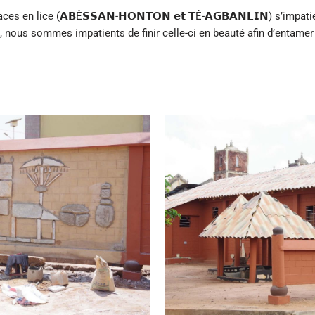
s en lice (𝗔𝗕Ê𝗦𝗦𝗔𝗡-𝗛𝗢𝗡𝗧𝗢𝗡 𝗲𝘁 𝗧Ê-𝗔𝗚𝗕𝗔𝗡𝗟𝗜𝗡) s’impat
 nous sommes impatients de finir celle-ci en beauté afin d’entamer