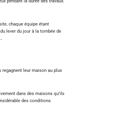
ieux pendant la durée des travaux.
 site, chaque équipe étant
 du lever du jour à la tombée de
 …
nts regagnent leur maison au plus
sivement dans des maisons qu’ils
onsidérable des conditions