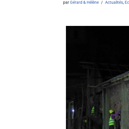
par
Gérard & Hélène
Actualités
,
Ec