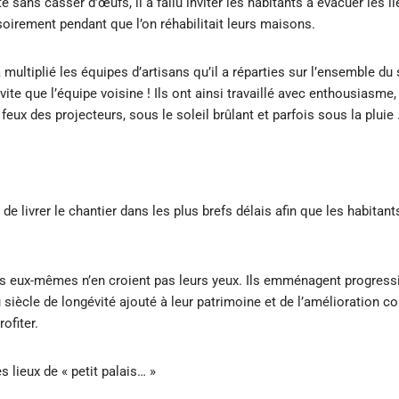
e sans casser d’œufs, il a fallu inviter les habitants à évacuer les l
oirement pendant que l’on réhabilitait leurs maisons.
a multiplié les équipes d’artisans qu’il a réparties sur l’ensemble du
vite que l’équipe voisine ! Ils ont ainsi travaillé avec enthousiasme,
feux des projecteurs, sous le soleil brûlant et parfois sous la pluie
 de livrer le chantier dans les plus brefs délais afin que les habita
ts eux-mêmes n’en croient pas leurs yeux. Ils emménagent progres
 siècle de longévité ajouté à leur patrimoine et de l’amélioration c
ofiter.
s lieux de « petit palais… »