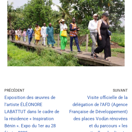
PRÉCÉDENT
SUIVANT
Exposition des œuvres de
Visite officielle de la
l’artiste ÉLÉONORE
délégation de l’AFD (Agence
LABATTUT dans le cadre de
Française de Développement)
la résidence « Inspiration
des places Vodùn rénovées
Bénin ». Expo du 1er au 28
et du parcours « les