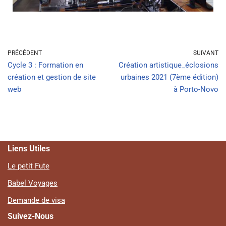
PRÉCÉDENT
SUIVANT
Cycle 3 : Formation en
Création artistique_éclosions
création et gestion de site
urbaines 2021 (7ème édition)
web
à Porto-Novo
Liens Utiles
Le petit Fute
Babel Voyages
Demande de visa
Suivez-Nous