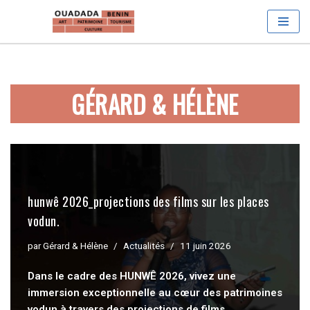
Aller
au
contenu
GÉRARD & HÉLÈNE
hunwê 2026_projections des films sur les places
vodun.
par
Gérard & Hélène
Actualités
11 juin 2026
Dans le cadre des HUNWÊ 2026, vivez une
immersion exceptionnelle au cœur des patrimoines
vodun à travers des projections de films