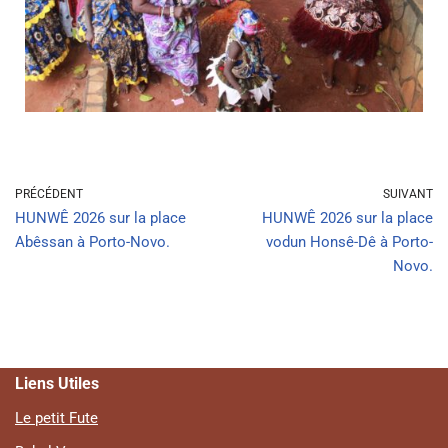
PRÉCÉDENT
SUIVANT
HUNWÊ 2026 sur la place
HUNWÊ 2026 sur la place
Abêssan à Porto-Novo.
vodun Honsê-Dê à Porto-
Novo.
Liens Utiles
Le petit Fute