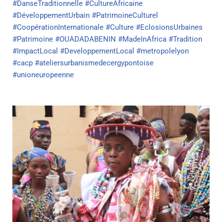
#DanseTraditionnelle
#CultureAfricaine
#DéveloppementUrbain
#PatrimoineCulturel
#CoopérationInternationale
#Culture
#EclosionsUrbaines
#Patrimoine
#OUADADABENIN
#MadeInAfrica
#Tradition
#ImpactLocal
#DeveloppementLocal
#metropolelyon
#cacp
#ateliersurbanismedecergypontoise
#unioneuropeenne