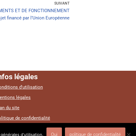
SUIVANT
EMENTS ET DE FONCTIONNEMENT
et financé par l’Union Européenne
nfos légales
nditions d'utilisation
entions légales
an du site
litique de confidentialité
Oui
politique de confidentialité
générales d'utilisation.