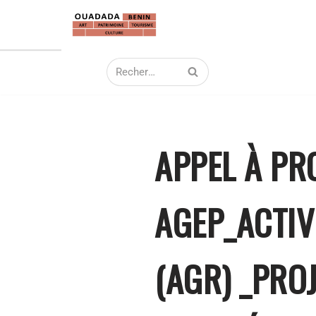
Aller
au
contenu
APPEL À PR
AGEP_ACTIV
(AGR) _PROJ