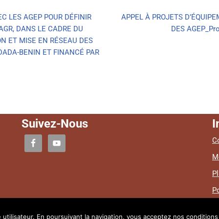
C LES AGEP POUR DÉFINIR
APPEL À PROJETS D’ÉQUIP
AGR, DANS LE CADRE DU
DES AGEP_Proj
ON ET MISE EN RÉSEAU DES
ADADA-BENIN ET FINANCÉ PAR
Suivez-Nous
I
Co
M
Pl
Po
 utilisateur. En poursuivant la navigation, vous acceptez nos conditions 