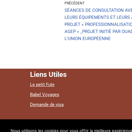
PRÉCÉDENT
SÉANCES DE CONSULTATION AVE
LEURS ÉQUIPEMENTS ET LEURS 
PROJET « PROFESSIONNALISATI
AGEP » _PROJET INITIÉ PAR OU
L’UNION EUROPÉENNE
Liens Utiles
Le petit Fute
Babel Voyages
Demande de visa
Nous utilisons les cookies pour vous offrir la meilleure expérience