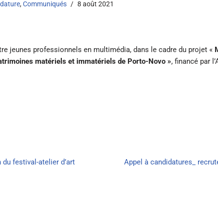
idature
,
Communiqués
8 août 2021
 jeunes professionnels en multimédia, dans le cadre du projet «
patrimoines matériels et immatériels de Porto-Novo »
, financé par 
u festival-atelier d’art
Appel à candidatures_ recrut