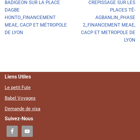
BADIGEON SUR LA PLACE
CREPISSAGE SUR LES
DAGBE
PLACES TÊ-
HONTO_FINANCEMENT
AGBANLIN_PHASE
MEAE, CACP ET MÉTROPOLE
2_FINANCEMENT MEAE,
DE LYON
CACP ET METROPOLE DE
LYON
Liens Utiles
Le petit Fute
Babel Voyages
Demande de visa
Suivez-Nous