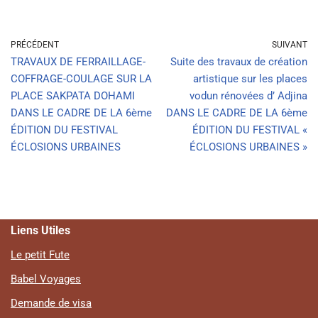
PRÉCÉDENT
SUIVANT
TRAVAUX DE FERRAILLAGE-
Suite des travaux de création
COFFRAGE-COULAGE SUR LA
artistique sur les places
PLACE SAKPATA DOHAMI
vodun rénovées d’ Adjina
DANS LE CADRE DE LA 6ème
DANS LE CADRE DE LA 6ème
ÉDITION DU FESTIVAL
ÉDITION DU FESTIVAL «
ÉCLOSIONS URBAINES
ÉCLOSIONS URBAINES »
Liens Utiles
Le petit Fute
Babel Voyages
Demande de visa