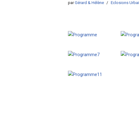
par
Gérard & Hélène
Eclosions Urba