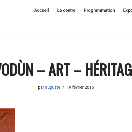
Accueil
Le centre
Programmation
Expo
VODÙN – ART – HÉRITAG
par
auguste
19 février 2015