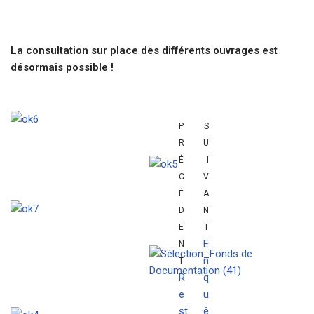
La consultation sur place des différents ouvrages est
désormais possible !
P
S
R
U
É
I
C
V
É
A
D
N
E
T
E
N
n
T
R
q
e
u
st
ê