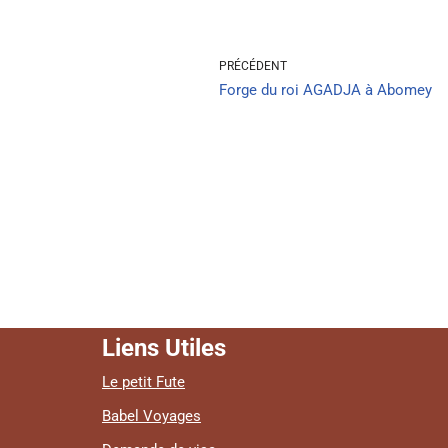
PRÉCÉDENT
Forge du roi AGADJA à Abomey
Liens Utiles
Le petit Fute
Babel Voyages