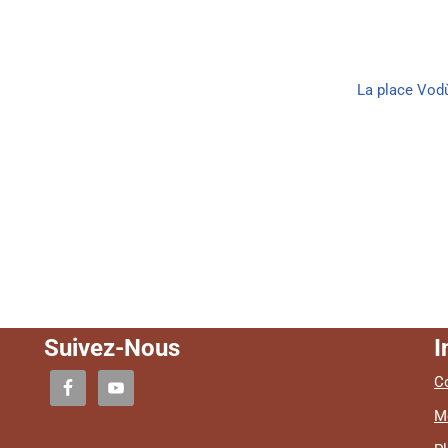
La place Vo
Suivez-Nous
I
Co
M