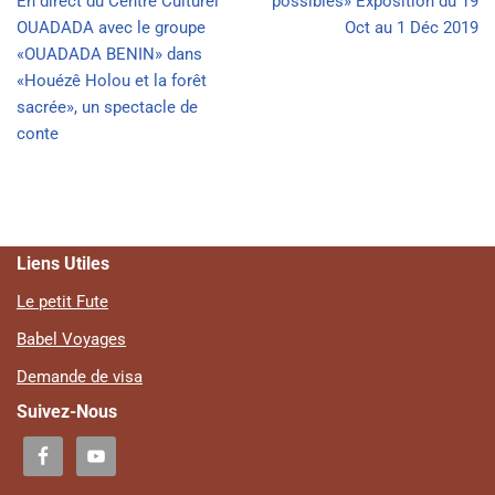
En direct du Centre Culturel
possibles» Exposition du 19
OUADADA avec le groupe
Oct au 1 Déc 2019
«OUADADA BENIN» dans
«Houézê Holou et la forêt
sacrée», un spectacle de
conte
Liens Utiles
Le petit Fute
Babel Voyages
Demande de visa
Suivez-Nous