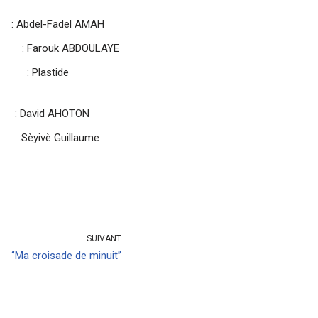
l-Fadel AMAH
uk ABDOULAYE
stide
id AHOTON
 Guillaume
SUIVANT
‘’Ma croisade de minuit’’