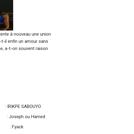
 tente à nouveau une union
-il enfin un amour sans
e, a-t-on souvent raison
IKPE SABOUYO
eph ou Hamed
ack