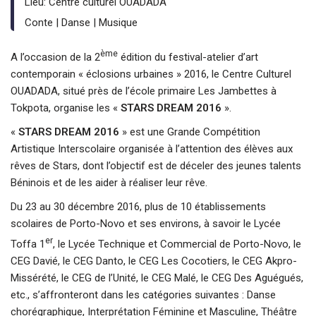
Lieu:
Centre culturel OUADADA
Conte | Danse | Musique
ème
A l’occasion de la 2
édition du festival-atelier d’art
contemporain « éclosions urbaines » 2016, le Centre Culturel
OUADADA, situé près de l’école primaire Les Jambettes à
Tokpota, organise les «
STARS DREAM 2016
».
«
STARS DREAM 2016
» est une Grande Compétition
Artistique Interscolaire organisée à l’attention des élèves aux
rêves de Stars, dont l’objectif est de déceler des jeunes talents
Béninois et de les aider à réaliser leur rêve.
Du 23 au 30 décembre 2016, plus de 10 établissements
scolaires de Porto-Novo et ses environs, à savoir le Lycée
er
Toffa 1
, le Lycée Technique et Commercial de Porto-Novo, le
CEG Davié, le CEG Danto, le CEG Les Cocotiers, le CEG Akpro-
Missérété, le CEG de l’Unité, le CEG Malé, le CEG Des Aguégués,
etc., s’affronteront dans les catégories suivantes : Danse
chorégraphique, Interprétation Féminine et Masculine, Théâtre