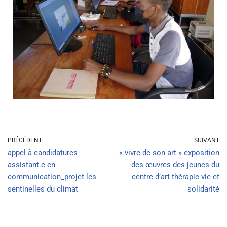
PRÉCÉDENT
SUIVANT
appel à candidatures
« vivre de son art » exposition
assistant.e en
des œuvres des jeunes du
communication_projet les
centre d’art thérapie vie et
sentinelles du climat
solidarité