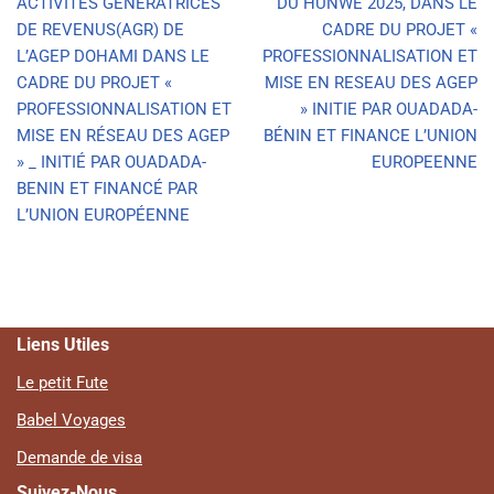
ACTIVITÉS GÉNÉRATRICES
DU HUNWE 2025, DANS LE
DE REVENUS(AGR) DE
CADRE DU PROJET «
L’AGEP DOHAMI DANS LE
PROFESSIONNALISATION ET
CADRE DU PROJET «
MISE EN RESEAU DES AGEP
PROFESSIONNALISATION ET
» INITIE PAR OUADADA-
MISE EN RÉSEAU DES AGEP
BÉNIN ET FINANCE L’UNION
» _ INITIÉ PAR OUADADA-
EUROPEENNE
BENIN ET FINANCÉ PAR
L’UNION EUROPÉENNE
Liens Utiles
Le petit Fute
Babel Voyages
Demande de visa
Suivez-Nous