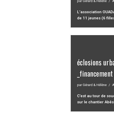
par
Gérard & Hélène
A
L’association OUADA
de 11 jeunes (6 fill
éclosions urb
_financement
par
Gérard & Hélène
A
C’est au tour de sou
sur le chantier Abê