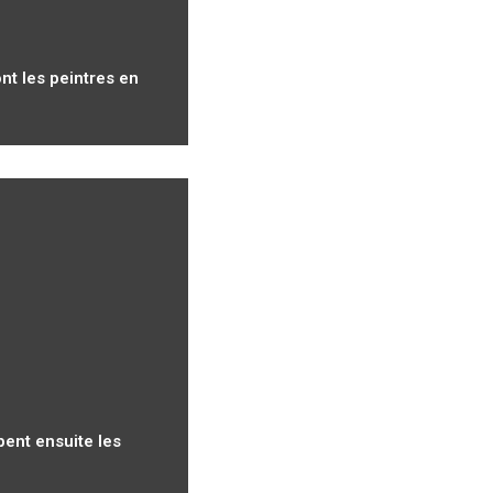
ont les peintres en
pent ensuite les