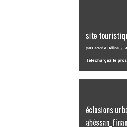
site touristiq
par
Gérard & Hélène
A
Téléchargez le pro
éclosions urb
abêssan_fina