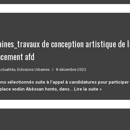
aines_travaux de conception artistique de l
ncement afd
ctualités
,
Eclosions Urbaines
8 décembre 2022
iens sélectionnés suite à l’appel à candidatures pour participer 
la place vodùn Abêssan honto, dans…
Lire la suite »