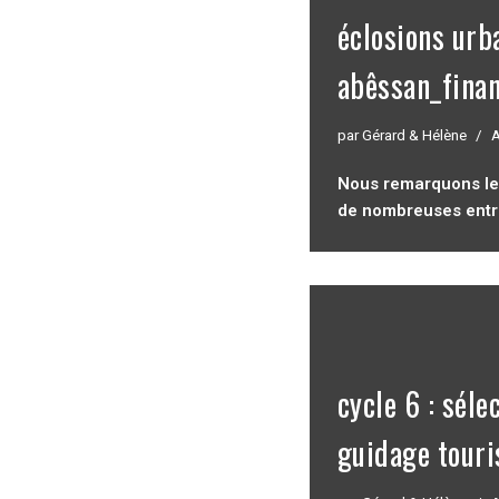
éclosions urb
abêssan_fina
par
Gérard & Hélène
A
Nous remarquons le p
de nombreuses entr
cycle 6 : sél
guidage touri