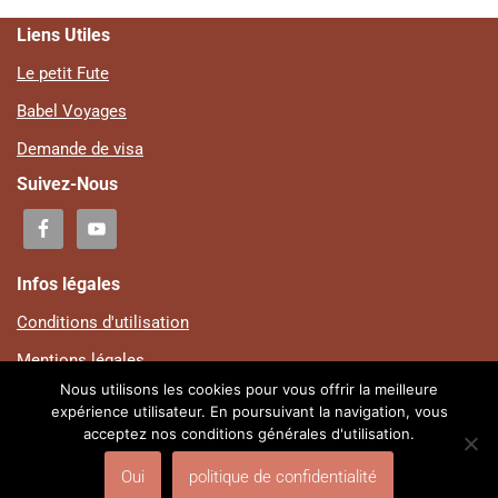
Liens Utiles
Le petit Fute
Babel Voyages
Demande de visa
Suivez-Nous
Infos légales
Conditions d'utilisation
Mentions légales
Nous utilisons les cookies pour vous offrir la meilleure
Plan du site
expérience utilisateur. En poursuivant la navigation, vous
acceptez nos conditions générales d'utilisation.
Politique de confidentialité
© Centre Culturel Ouadada | Design by Auguste SOSSOU | V-
Oui
politique de confidentialité