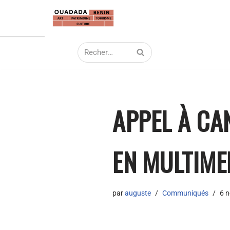
Aller
au
contenu
APPEL À CA
EN MULTIME
par
auguste
Communiqués
6 