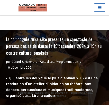
Aller
au
contenu
la compagnie suka-siko présente un spectacle de
percussions et de danse le 19 décembre 2024 à 19h au
centre culturel ouadada.
par
Gérard & Hélène
Actualités
,
Programmation
10 décembre 2024
« Qui entre les deux tue le plus d’animaux ? » est une
restitution d’un atelier d’initiation au théâtre, aux
danses, percussions et musiques tradi-modernes,
organisé par…
Lire la suite »