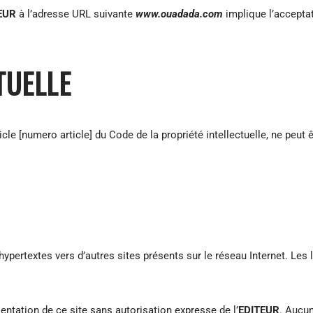
EUR
à l’adresse URL suivante
www.ouadada.com
implique l’acceptat
TUELLE
le [numero article] du Code de la propriété intellectuelle, ne peut êt
hypertextes vers d’autres sites présents sur le réseau Internet. Les
sentation de ce site sans autorisation expresse de l’
EDITEUR
. Aucu