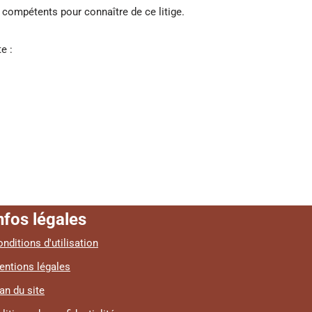
s compétents pour connaître de ce litige.
e :
nfos légales
nditions d'utilisation
entions légales
an du site